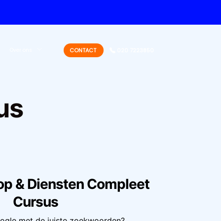
Over ons
CONTACT
020 7223850
us
p & Diensten Compleet
Cursus
oogle met de juiste zoekwoorden?