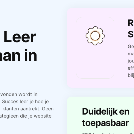
R
 Leer
S
Ge
an in
ma
jo
ef
bl
gevonden wordt in
Succes leer je hoe je
 klanten aantrekt. Geen
Duidelijk en
ategieën die je website
toepasbaar