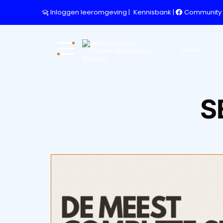
Inloggen leeromgeving
|
Kennisbank
|
Community
Diensten
S