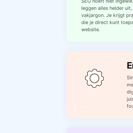
SEO hoeft niet ingewikk
leggen alles helder ui
vakjargon. Je krijgt p
die je direct kunt toep
website.
E
Si
me
di
ju
fo