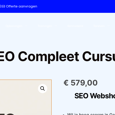
|
Offerte aanvragen
Oplossingen
Trainingen
Kennisbank
Tarieven
EO Compleet Curs
€
579,00
SEO Websho
Wil je hoog scoren in G