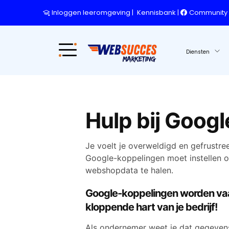
Inloggen leeromgeving
|
Kennisbank
|
Community
Diensten
Hulp bij Goog
Je voelt je overweldigd en gefrustree
Google-koppelingen moet instellen om
webshopdata te halen.
Google-koppelingen worden vaak
kloppende hart van je bedrijf!
Als ondernemer weet je dat gegevens 