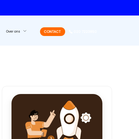
Over ons
CONTACT
020 7223850