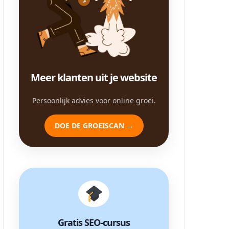
Meer klanten uit je website
Persoonlijk advies voor online groei.
DOE DE GROEISCAN →
Gratis SEO-cursus