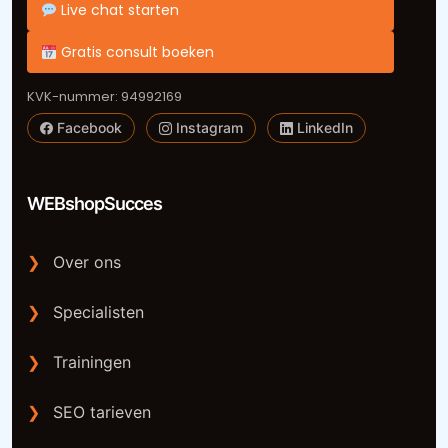
Live chat starten
Gratis consult boeken
KVK-nummer: 94992169
Facebook
Instagram
LinkedIn
WEBshopSucces
❯
Over ons
❯
Specialisten
❯
Trainingen
❯
SEO tarieven