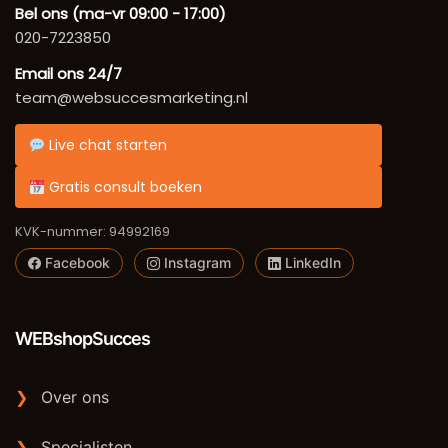
Bel ons (ma-vr 09:00 - 17:00)
020-7223850
Email ons 24/7
team@websuccesmarketing.nl
Live chat starten
Gratis consult boeken
KVK-nummer: 94992169
Facebook
Instagram
LinkedIn
WEBshopSucces
❯
Over ons
❯
Specialisten