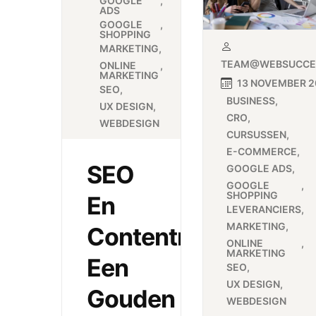
GOOGLE
ADS
GOOGLE
SHOPPING
MARKETING
TEAM@WEBSUCCES
ONLINE
MARKETING
13 NOVEMBER 2
SEO
BUSINESS
UX DESIGN
CRO
WEBDESIGN
CURSUSSEN
E-COMMERCE
SEO
GOOGLE ADS
GOOGLE
SHOPPING
En
LEVERANCIERS
MARKETING
Contentmarketing:
ONLINE
MARKETING
Een
SEO
UX DESIGN
Gouden
WEBDESIGN