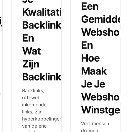
Een
Kwalitatieve
Gemiddeld
jk
Backlinks
Webshop
En
En
Wat
Hoe
Zijn
Maak
Backlinks?
Je Je
Backlinks,
malisatie,
Webshop
oftewel
inkomende
Winstgeve
links, zijn
hyperkoppelingen
Veel mensen
van de ene
dromen