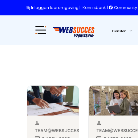
Inloggen leeromgeving
|
Kennisbank
|
Community
Diensten
TEAM@WEBSUCCESMARKETING.NL
TEAM@WEBSUCCES