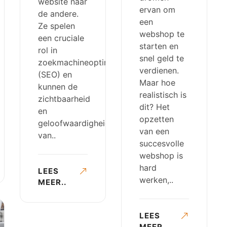
website naar
ervan om
de andere.
een
Ze spelen
webshop te
een cruciale
starten en
rol in
snel geld te
zoekmachineoptimalisatie
verdienen.
(SEO) en
Maar hoe
kunnen de
realistisch is
zichtbaarheid
dit? Het
en
opzetten
geloofwaardigheid
van een
van..
succesvolle
webshop is
hard
LEES
werken,..
MEER..
LEES
MEER..