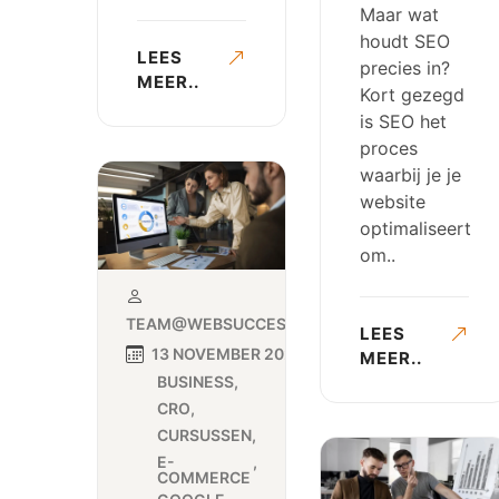
Maar wat
houdt SEO
LEES
precies in?
MEER..
Kort gezegd
is SEO het
proces
waarbij je je
website
optimaliseert
om..
TEAM@WEBSUCCESMARKETING.NL
LEES
13 NOVEMBER 2024
MEER..
BUSINESS
CRO
CURSUSSEN
E-
COMMERCE