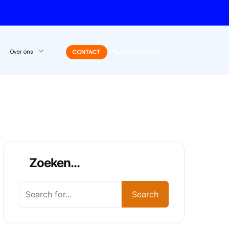
Over ons
CONTACT
020 7223850
Zoeken...
Zoeken
Search
TING.NL