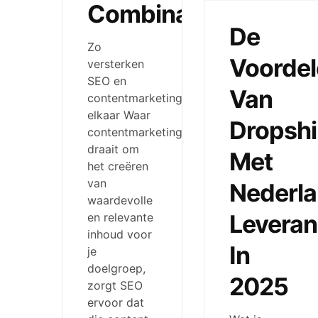
Combinatie
De
Zo
Voorde
versterken
SEO en
Van
contentmarketing
elkaar Waar
Dropshi
contentmarketing
draait om
Met
het creëren
van
Nederl
waardevolle
Leveran
en relevante
inhoud voor
In
je
doelgroep,
2025
zorgt SEO
ervoor dat