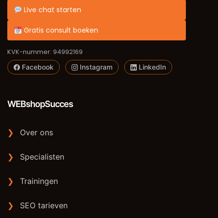
Live chat starten
Gratis consult boeken
KVK-nummer: 94992169
Facebook
Instagram
LinkedIn
WEBshopSucces
❯
Over ons
❯
Specialisten
❯
Trainingen
❯
SEO tarieven