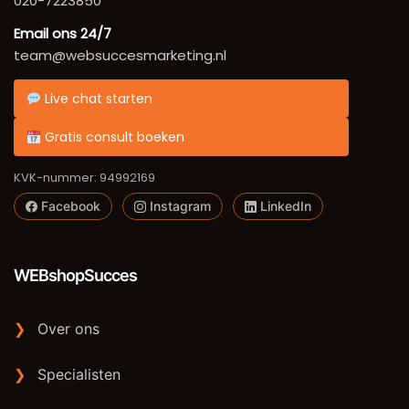
020-7223850
Email ons 24/7
team@websuccesmarketing.nl
Live chat starten
Gratis consult boeken
KVK-nummer: 94992169
Facebook
Instagram
LinkedIn
WEBshopSucces
❯
Over ons
❯
Specialisten