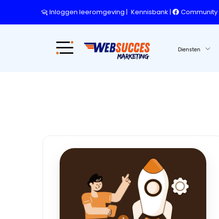
Inloggen leeromgeving
|
Kennisbank
|
Community
Diensten