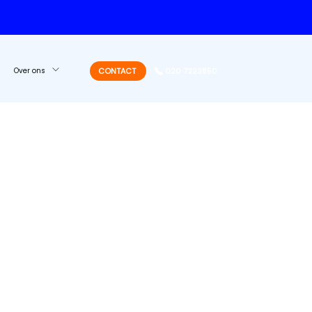
Over ons
CONTACT
020 7223850